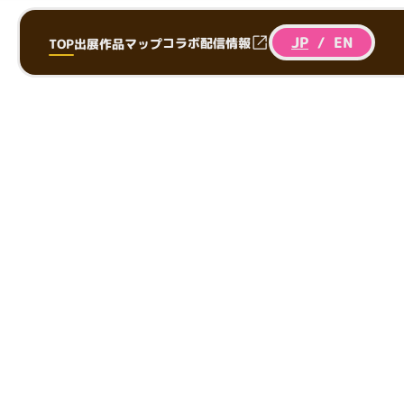
JP
/
EN
コラボ配信情報
TOP
出展作品
マップ